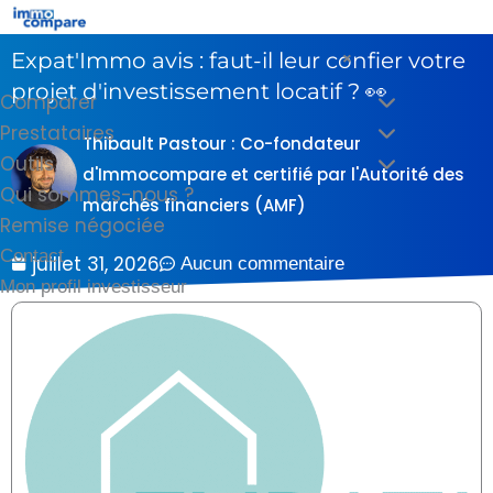
Aller
au
×
Expat'Immo avis : faut-il leur confier votre
contenu
projet d'investissement locatif ? 👀
Comparer
Prestataires
Thibault Pastour : Co-fondateur
Outils
d'Immocompare et certifié par l'Autorité des
Qui sommes-nous ?
marchés financiers (AMF)
Remise négociée
Contact
juillet 31, 2026
Aucun commentaire
Mon profil investisseur