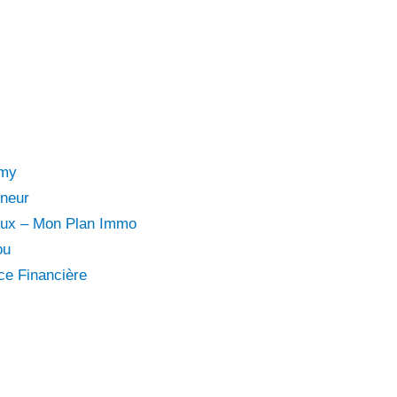
emy
eneur
eux – Mon Plan Immo
ou
ce Financière