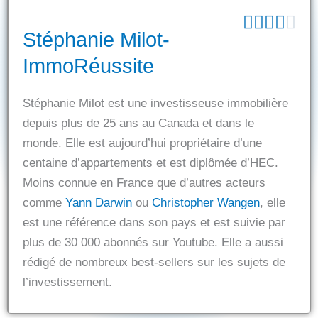
N





Stéphanie Milot-
o
t
ImmoRéussite
é
4
Stéphanie Milot est une investisseuse immobilière
s
depuis plus de 25 ans au Canada et dans le
u
monde. Elle est aujourd’hui propriétaire d’une
r
centaine d’appartements et est diplômée d’HEC.
5
Moins connue en France que d’autres acteurs
comme
Yann Darwin
ou
Christopher Wangen
, elle
est une référence dans son pays et est suivie par
plus de 30 000 abonnés sur Youtube. Elle a aussi
rédigé de nombreux best-sellers sur les sujets de
l’investissement.