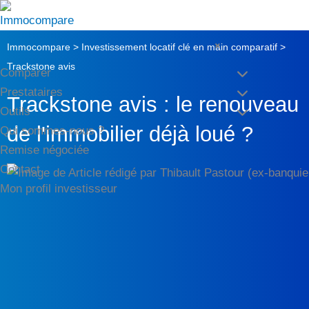
Aller
au
×
contenu
Immocompare
>
Investissement locatif clé en main comparatif
>
Trackstone avis
Comparer
Prestataires
Trackstone avis : le renouveau
Outils
de l'immobilier déjà loué ?
Qui sommes-nous ?
Remise négociée
Contact
Mon profil investisseur