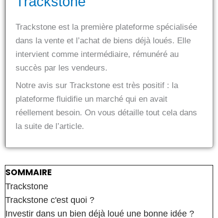
Trackstone
o
t
Trackstone est la première plateforme spécialisée
é
dans la vente et l’achat de biens déjà loués. Elle
4
intervient comme intermédiaire, rémunéré au
.
succès par les vendeurs.
7
s
Notre avis sur Trackstone est très positif : la
u
plateforme fluidifie un marché qui en avait
r
réellement besoin. On vous détaille tout cela dans
5
la suite de l’article.
SOMMAIRE
Trackstone
Trackstone c'est quoi ?
Investir dans un bien déjà loué une bonne idée ?