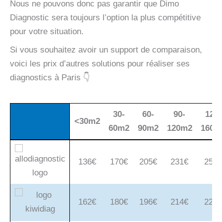
Nous ne pouvons donc pas garantir que Dimo
Diagnostic sera
toujours
l’option la plus compétitive
pour
votre
situation.
Si vous souhaitez avoir un support de comparaison,
voici les prix d’autres solutions pour réaliser ses
diagnostics à Paris 👇
30-
60-
90-
120-
<30m2
60m2
90m2
120m2
160m
<30m2
30-
60-
90-
120-
60m2
90m2
120m2
160m
136€
170€
205€
231€
254€
162€
180€
196€
214€
228€