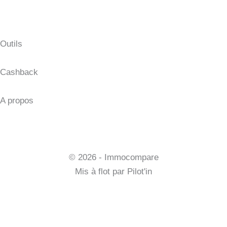
Formation investissement immobilier
Meilleur comptable LMNP
Syndic en ligne
Outils
Fichier excel
Cashback
Tout savoir sur le cashback
A propos
Qui sommes-nous ?
Contact
Mentions légales et CGV
© 2026 - Immocompare
Mis à flot par
Pilot'in