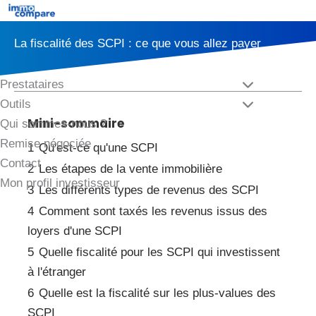
Aller
au
×
La fiscalité des SCPI : ce que vous allez payer
contenu
Comparer
Prestataires
Outils
Mini-sommaire
Qui sommes-nous ?
Remise négociée
1
Qu'est-ce qu'une SCPI
Contact
2
Les étapes de la vente immobilière
Mon profil investisseur
3
Les différents types de revenus des SCPI
4
Comment sont taxés les revenus issus des
loyers d'une SCPI
5
Quelle fiscalité pour les SCPI qui investissent
à l'étranger
6
Quelle est la fiscalité sur les plus-values des
SCPI