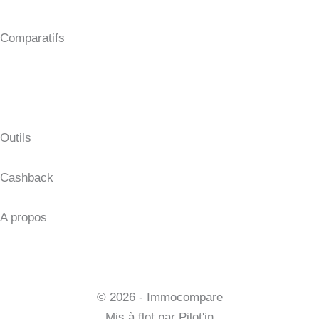
Comparatifs
Investissement locatif clés en main
Formation investissement immobilier
Meilleur comptable LMNP
Syndic en ligne
Outils
Fichier excel
Cashback
Tout savoir sur le cashback
A propos
Qui sommes-nous ?
Contact
Mentions légales et CGV
© 2026 - Immocompare
Mis à flot par
Pilot'in