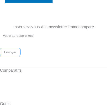
Inscrivez-vous à la newsletter Immocompare
Newsletter
Immocompare
2026
Envoyer
Comparatifs
Investissement locatif clés en main
Formation investissement immobilier
Meilleur comptable LMNP
Syndic en ligne
Outils