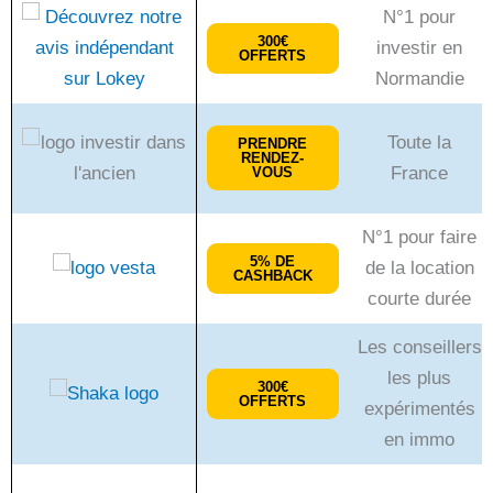
N°1 pour
300€
investir en
OFFERTS
Normandie
Toute la
PRENDRE
RENDEZ-
France
VOUS
N°1 pour faire
5% DE
de la location
CASHBACK
courte durée
Les conseillers
les plus
300€
OFFERTS
expérimentés
en immo