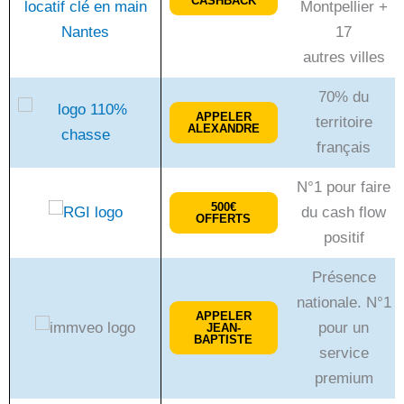
CASHBACK
Montpellier +
17
autres villes
70% du
APPELER
territoire
ALEXANDRE
français
N°1 pour faire
500€
du cash flow
OFFERTS
positif
Présence
nationale. N°1
APPELER
pour un
JEAN-
BAPTISTE
service
premium