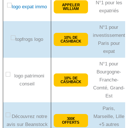
N°1 pour les
APPELER
WILLIAM
expatriés
N°1 pour
investissement
10% DE
CASHBACK
Paris pour
expat
N°1 pour
Bourgogne-
10% DE
Franche-
CASHBACK
Comté, Grand-
Est
Paris,
Marseille, Lille
300€
OFFERTS
+5 autres