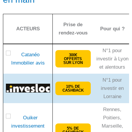
Prise de
ACTEURS
Pour qui ?
rendez-vous
ACTEURS
Prise de
Pour qui ?
N°1 pour
300€
rendez-vous
investir à Lyon
OFFERTS
SUR LYON
et alentours
N°1 pour
10% DE
investir en
CASHBACK
Lorraine
Rennes,
Poitiers,
Marseille,
5% DE