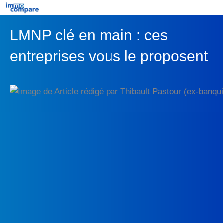
Aller
au
×
LMNP clé en main : ces
contenu
Comparer
entreprises vous le proposent
Prestataires
Outils
Qui sommes-nous ?
Remise négociée
Contact
Mon profil investisseur