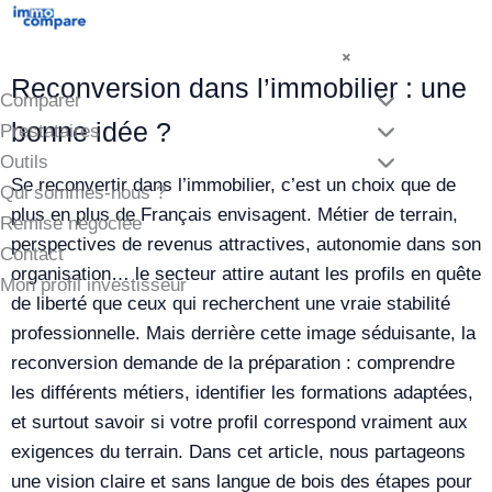
Aller
au
×
contenu
Reconversion dans l’immobilier : une
Comparer
bonne idée ?
Prestataires
Outils
Se reconvertir dans l’immobilier, c’est un choix que de
Qui sommes-nous ?
plus en plus de Français envisagent. Métier de terrain,
Remise négociée
perspectives de revenus attractives, autonomie dans son
Contact
organisation… le secteur attire autant les profils en quête
Mon profil investisseur
de liberté que ceux qui recherchent une vraie stabilité
professionnelle. Mais derrière cette image séduisante, la
reconversion demande de la préparation : comprendre
les différents métiers, identifier les formations adaptées,
et surtout savoir si votre profil correspond vraiment aux
exigences du terrain. Dans cet article, nous partageons
une vision claire et sans langue de bois des étapes pour