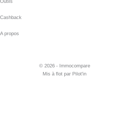
Outils
Fichier excel
Cashback
Tout savoir sur le cashback
A propos
Qui sommes-nous ?
Contact
Mentions légales et CGV
© 2026 - Immocompare
Mis à flot par
Pilot'in