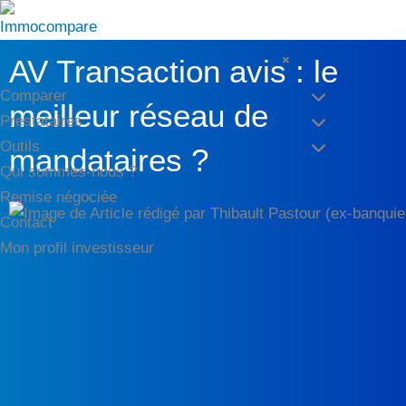
Aller
au
×
contenu
AV Transaction avis : le
Comparer
meilleur réseau de
Prestataires
Outils
mandataires ?
Qui sommes-nous ?
Remise négociée
Contact
Mon profil investisseur