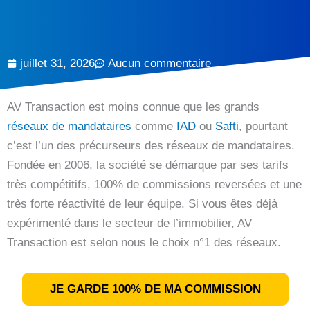
juillet 31, 2026
Aucun commentaire
AV Transaction est moins connue que les grands
réseaux de mandataires
comme
IAD
ou
Safti
, pourtant
c’est l’un des précurseurs des réseaux de mandataires.
Fondée en 2006, la société se démarque par ses tarifs
très compétitifs, 100% de commissions reversées et une
très forte réactivité de leur équipe. Si vous êtes déjà
expérimenté dans le secteur de l’immobilier, AV
Transaction est selon nous le choix n°1 des réseaux.
JE GARDE 100% DE MA COMMISSION