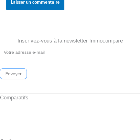
Inscrivez-vous à la newsletter Immocompare
Newsletter
Immocompare
2026
Envoyer
Comparatifs
Investissement locatif clés en main
Formation investissement immobilier
Meilleur comptable LMNP
Syndic en ligne