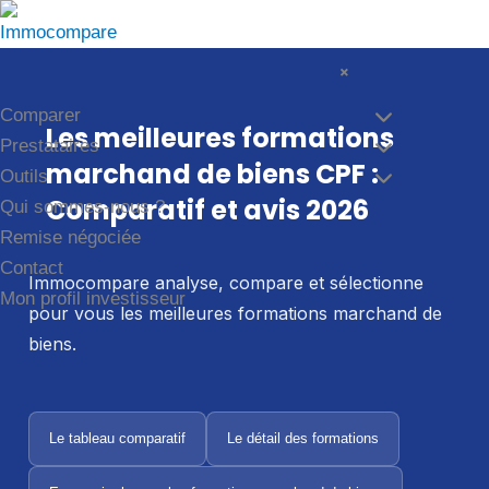
Aller
au
×
contenu
Comparer
Les meilleures formations
Prestataires
marchand de biens CPF :
Outils
Comparatif et avis 2026
Qui sommes-nous ?
Remise négociée
Contact
Immocompare analyse, compare et sélectionne
Mon profil investisseur
pour vous les meilleures formations marchand de
biens.
Le tableau comparatif
Le détail des formations