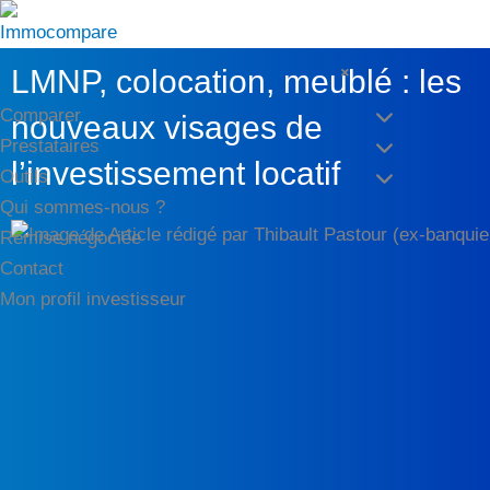
Aller
au
×
LMNP, colocation, meublé : les
contenu
Comparer
nouveaux visages de
Prestataires
l’investissement locatif
Outils
Qui sommes-nous ?
Remise négociée
Contact
Mon profil investisseur