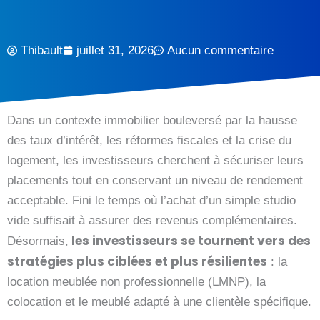
Thibault
juillet 31, 2026
Aucun commentaire
Dans un contexte immobilier bouleversé par la hausse
des taux d’intérêt, les réformes fiscales et la crise du
logement, les investisseurs cherchent à sécuriser leurs
placements tout en conservant un niveau de rendement
acceptable. Fini le temps où l’achat d’un simple studio
vide suffisait à assurer des revenus complémentaires.
les investisseurs se tournent vers des
Désormais,
stratégies plus ciblées et plus résilientes
: la
location meublée non professionnelle (LMNP), la
colocation et le meublé adapté à une clientèle spécifique.