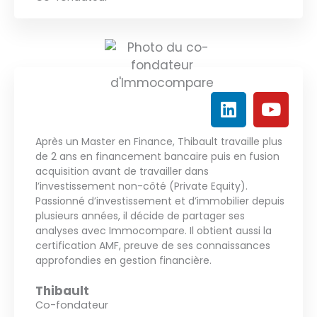
L
Y
i
o
n
u
Après un Master en Finance, Thibault travaille plus
k
t
de 2 ans en financement bancaire puis en fusion
e
u
acquisition avant de travailler dans
d
b
l’investissement non-côté (Private Equity).
Passionné d’investissement et d’immobilier depuis
i
e
plusieurs années, il décide de partager ses
n
analyses avec Immocompare. Il obtient aussi la
certification AMF, preuve de ses connaissances
approfondies en gestion financière.
Thibault
Co-fondateur