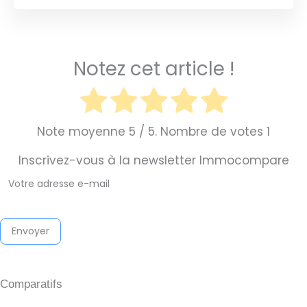
Notez cet article !
Note moyenne
5
/ 5. Nombre de votes
1
Inscrivez-vous à la newsletter Immocompare
Newsletter
Immocompare
2026
Envoyer
Comparatifs
Investissement locatif clés en main