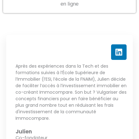
L
i
n
Après des expériences dans la Tech et des
k
formations suivies à l’École Supérieure de
e
l’Immobilier (l’ESI, l’école de la FNAIM), Julien décide
d
de faciliter l’accès à l’investissement immobilier en
co-créant Immocompare. Son but ? Vulgariser des
i
concepts financiers pour en faire bénéficier au
n
plus grand nombre tout en réduisant les frais
d'investissement de la communauté
Immocompare.
Julien
Co-fondateur